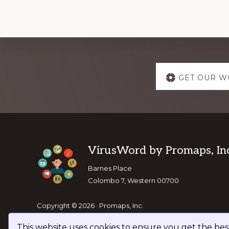
Explore
GET OUR W
more
Footer
VirusWord by Promaps, Inc
Barnes Place
Colombo 7, Western 00700
Copyright © 2026 · Promaps, Inc.
This website uses cookies to ensure you get the be