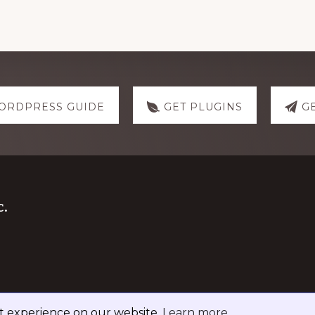
ORDPRESS GUIDE
GET PLUGINS
G
.
st experience on our website.
Learn more