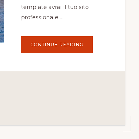
template avrai il tuo sito
professionale …
ABOUT
CONTINUE READING
COME
CREARE
UN
SITO
WEB
CON
WORDPRESS
(2020)
–
TUTORIAL
IN
23
SEMPLICI
PASSAGGI