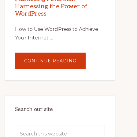
TIPS,
Harnessing the Power of
TOOLS,
AND
WordPress
STRATEGIES
How to Use WordPress to Achieve
Your Internet …
ABOUT
CONTINUE READING
UNLOCK
YOUR
INTERNET
MARKETING
POTENTIAL:
HARNESSING
THE
POWER
OF
WORDPRESS
Search our site
Search