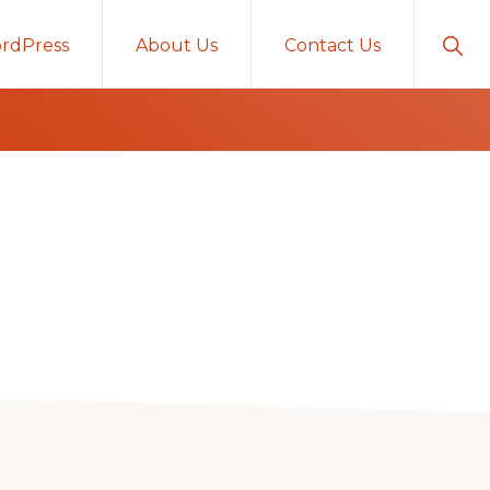
Sho
rdPress
About Us
Contact Us
Sear