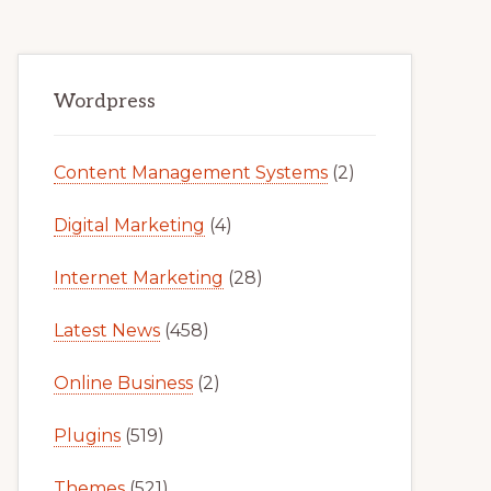
Primary
Wordpress
Sidebar
Content Management Systems
(2)
Digital Marketing
(4)
Internet Marketing
(28)
Latest News
(458)
Online Business
(2)
Plugins
(519)
Themes
(521)