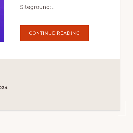
Siteground: …
ABOUT
CONTINUE READING
COME
CREARE
UN
SITO
WEB
CON
WORDPRESS
2024
–
TUTORIAL
IN
20
SEMPLICI
024
PASSAGGI