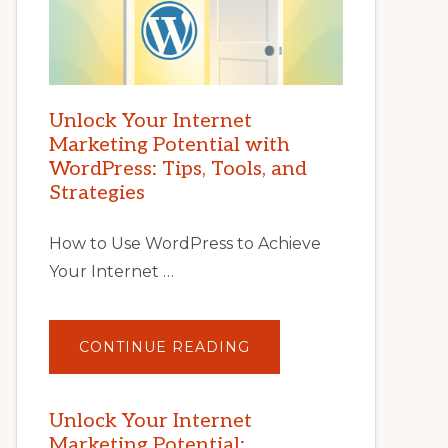
Unlock Your Internet
Marketing Potential with
WordPress: Tips, Tools, and
Strategies
How to Use WordPress to Achieve
Your Internet …
ABOUT
CONTINUE READING
UNLOCK
YOUR
INTERNET
MARKETING
POTENTIAL
Unlock Your Internet
WITH
Marketing Potential:
WORDPRESS: