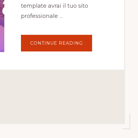
template avrai il tuo sito
professionale …
ABOUT
CONTINUE READING
COME
CREARE
UN
SITO
WEB
CON
WORDPRESS
(2020)
–
SEMPLICE
E
VELOCE!