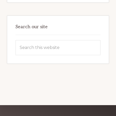
MARKETING
POTENTIAL:
HARNESSING
THE
POWER
OF
WORDPRESS
Search our site
Search
this
website