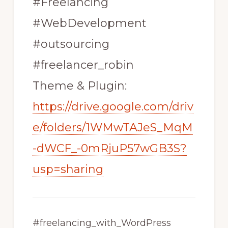
#Freelancing
#WebDevelopment
#outsourcing
#freelancer_robin
Theme & Plugin:
https://drive.google.com/driv
e/folders/1WMwTAJeS_MqM
-dWCF_-0mRjuP57wGB3S?
usp=sharing
#freelancing_with_WordPress