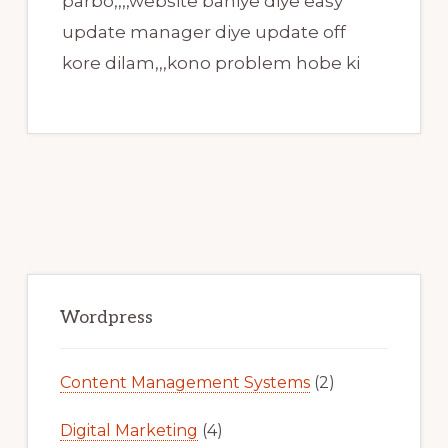
parbo,,,,website baniye diye easy
update manager diye update off
kore dilam,,,kono problem hobe ki
Primary
Sidebar
Wordpress
Content Management Systems
(2)
Digital Marketing
(4)