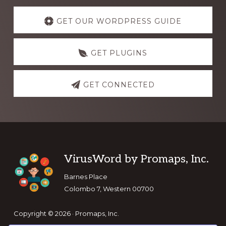
Explore
more
GET OUR WORDPRESS GUIDE
GET PLUGINS
GET CONNECTED
Footer
VirusWord by Promaps, Inc.
Barnes Place
Colombo 7, Western 00700
Copyright © 2026 · Promaps, Inc.