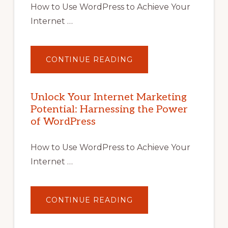
How to Use WordPress to Achieve Your
Internet …
ABOUT
CONTINUE READING
UNLOCK
YOUR
INTERNET
MARKETING
POTENTIAL
Unlock Your Internet Marketing
WITH
Potential: Harnessing the Power
WORDPRESS:
TIPS,
of WordPress
TOOLS,
AND
STRATEGIES
How to Use WordPress to Achieve Your
Internet …
ABOUT
CONTINUE READING
UNLOCK
YOUR
INTERNET