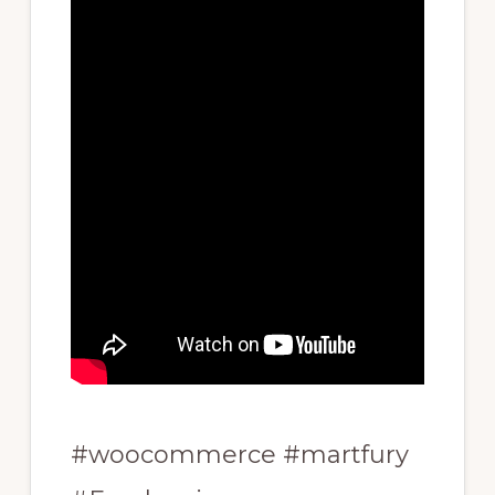
#woocommerce #martfury