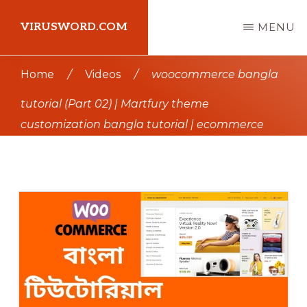
Skip
Skip
VIRUSWORD.COM
MENU
to
to
main
primary
Learn
Home
/
Videos
/
woocommerce bangla
content
sidebar
Wordpress
tutorial (Part 02) | Martfury theme
customization bangla tutorial | ecommerce