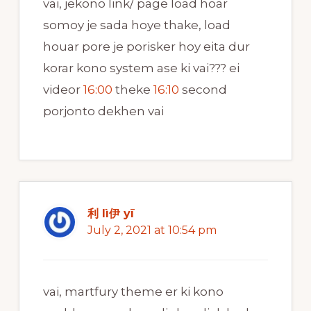
vai, jekono link/ page load hoar
somoy je sada hoye thake, load
houar pore je porisker hoy eita dur
korar kono system ase ki vai??? ei
videor
16:00
theke
16:10
second
porjonto dekhen vai
利 lì伊 yī
July 2, 2021 at 10:54 pm
vai, martfury theme er ki kono