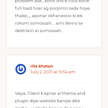
problem ase , kono link e click korle
full load hoar ag porjonto sada hoye
thake,,,, aponar okhaneooo ki eki
rokom somossah…. ami demo te
dekhlam ei somossah…
rita khatun
July 2, 2021 at 10:54 pm
Vaiya, Client k apnar ai theme and
plugin diye website baniye dite