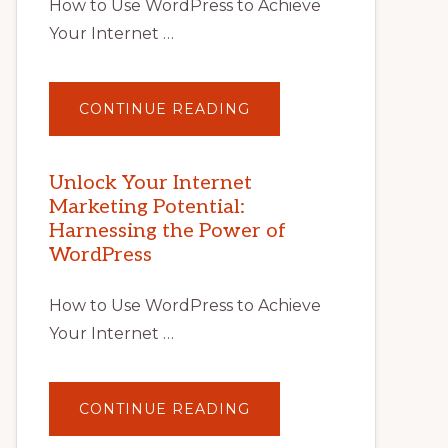
How to Use WordPress to Achieve
Your Internet …
ABOUT
CONTINUE READING
UNLOCK
YOUR
INTERNET
MARKETING
POTENTIAL
Unlock Your Internet
WITH
Marketing Potential:
WORDPRESS:
TIPS,
Harnessing the Power of
TOOLS,
AND
WordPress
STRATEGIES
How to Use WordPress to Achieve
Your Internet …
ABOUT
CONTINUE READING
UNLOCK
YOUR