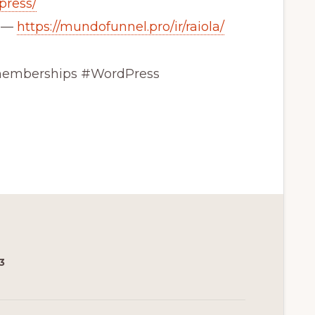
press/
) —
https://mundofunnel.pro/ir/raiola/
mberships #WordPress
3