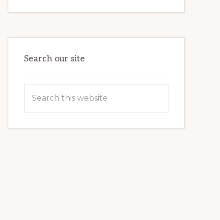
INTERNET
MARKETING
POTENTIAL:
HARNESSING
THE
POWER
OF
WORDPRESS
Search our site
Search
this
website