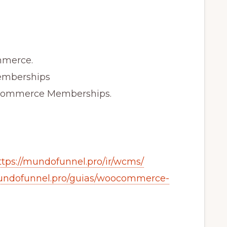
mmerce.
emberships
ooCommerce Memberships.
ttps://mundofunnel.pro/ir/wcms/
mundofunnel.pro/guias/woocommerce-