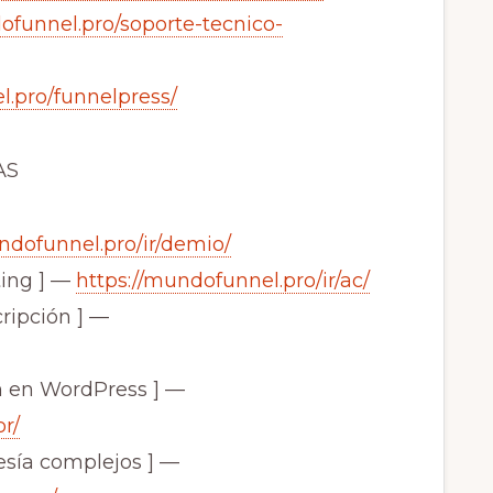
ofunnel.pro/soporte-tecnico-
l.pro/funnelpress/
AS
ndofunnel.pro/ir/demio/
ing ] —
https://mundofunnel.pro/ir/ac/
ripción ] —
 en WordPress ] —
r/
sía complejos ] —